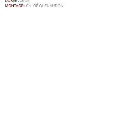
DURÉE :
26'52''
MONTAGE :
CHLOÉ QUENAUDON